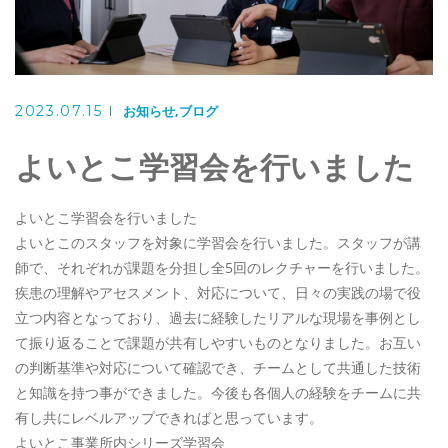
お問い合わせ
025-311-1290
2023.07.15
お知らせ
ブログ
お問い合わせ
メール・フォーム
よいとこ学習会を行いました
よいとこ学習会を行いました
よいとこのスタッフを対象に学習会を行いました。スタッフが講
師で、それぞれが課題を分担し全5回のレクチャーを行いました。
疾患の理解やアセスメント、対応について、日々の実践の場で役
立つ内容となっており、過去に経験したリアルな現場を事例とし
て振り返ることで課題が共有しやすいものとなりました。お互い
の判断基準や対応について確認でき、チームとして共通した技術
と知識を持つ事ができました。今後も各個人の経験をチームに共
有し共にレベルアップできればと思っています。
よいとこ事業所内シリーズ学習会