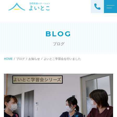
トップページ
スタッフ
BLOG
ステーションについて
お知らせ
ブログ
サービスについて
ブログ
訪問看護の流れ
HOME
ブログ
お知らせ
よいとこ学習会を行いました
公開情報
ステーションの特徴
アクセス
ご利用料金
理念と基本方針
掲示事項