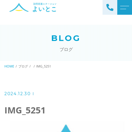
トップページ
スタッフ
BLOG
ステーションについて
お知らせ
ブログ
サービスについて
ブログ
訪問看護の流れ
HOME
ブログ
IMG_5251
公開情報
ステーションの特徴
アクセス
ご利用料金
2024.12.30
理念と基本方針
掲示事項
IMG_5251