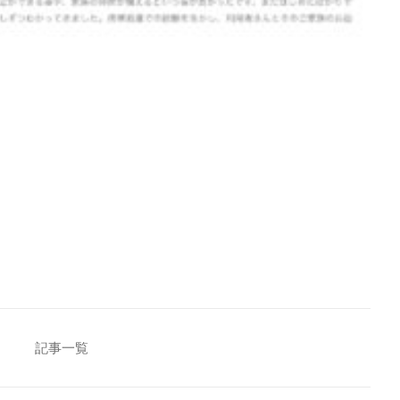
査の結果
[addtoany]
記事一覧