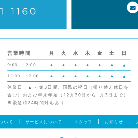
1-1160
営業時間
月
火
水
木
金
土
日
9:00 - 12:00
●
●
●
●
●
●
▲
12:00 - 17:00
●
●
●
●
●
●
▲
休業日：▲ - 第3日曜、国民の祝日（振り替え休日を
含む）および年末年始（12月30日から1月3日まで）
※緊急時24時間対応あり
ついて
サービスについて
スタッフ
お知らせ