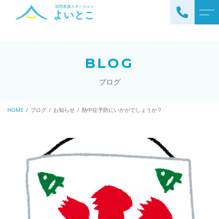
トップページ
スタッフ
BLOG
ステーションについて
お知らせ
ブログ
サービスについて
ブログ
訪問看護の流れ
HOME
ブログ
お知らせ
熱中症予防にいかがでしょうか？
公開情報
ステーションの特徴
アクセス
ご利用料金
理念と基本方針
掲示事項