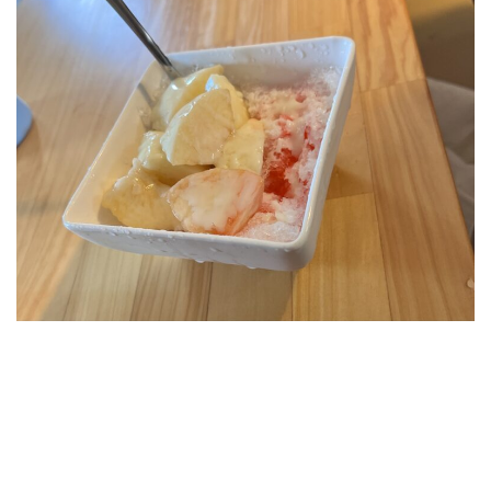
[addtoany]