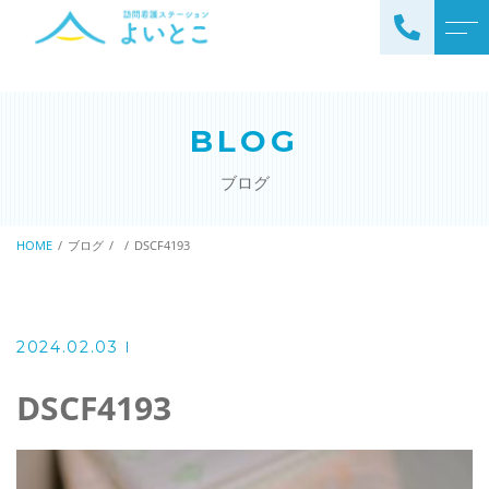
トップページ
スタッフ
BLOG
ステーションについて
お知らせ
ブログ
サービスについて
ブログ
訪問看護の流れ
HOME
ブログ
DSCF4193
公開情報
ステーションの特徴
アクセス
ご利用料金
2024.02.03
理念と基本方針
掲示事項
DSCF4193