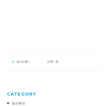
お問い合わせ
025-311-1290
[addtoany]
お問い合わせ
メール・フォーム
前の記事へ
記事一覧
CATEGORY
掲示事項