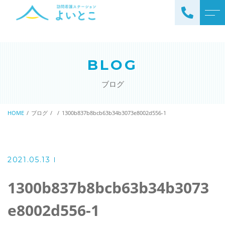
トップページ
スタッフ
BLOG
ステーションについて
お知らせ
ブログ
サービスについて
ブログ
訪問看護の流れ
HOME
ブログ
1300b837b8bcb63b34b3073e8002d556-1
公開情報
ステーションの特徴
アクセス
ご利用料金
2021.05.13
理念と基本方針
掲示事項
1300b837b8bcb63b34b3073
e8002d556-1