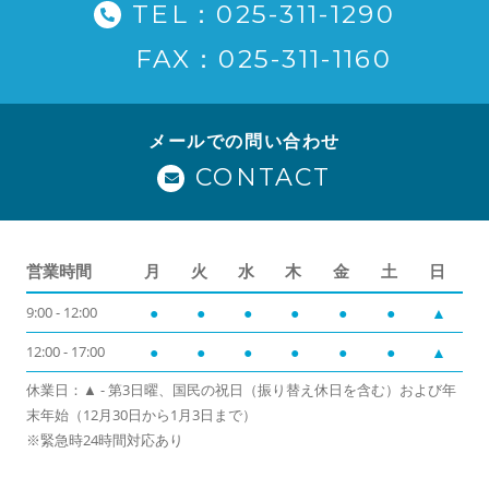
TEL：025-311-1290
FAX：025-311-1160
メールでの問い合わせ
CONTACT
営業時間
月
火
水
木
金
土
日
9:00 - 12:00
●
●
●
●
●
●
▲
12:00 - 17:00
●
●
●
●
●
●
▲
休業日：▲ - 第3日曜、国民の祝日（振り替え休日を含む）および年
末年始（12月30日から1月3日まで）
※緊急時24時間対応あり