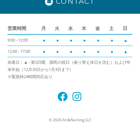
CONTACT
営業時間
月
火
水
木
金
土
日
9:00 - 12:00
●
●
●
●
●
●
▲
12:00 - 17:00
●
●
●
●
●
●
▲
休業日：▲ - 第3日曜、国民の祝日（振り替え休日を含む）および年
末年始（12月30日から1月3日まで）
※緊急時24時間対応あり
© 2020 Art&Nursing,LLC