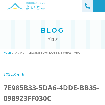
トップページ
スタッフ
BLOG
ステーションについて
お知らせ
ブログ
サービスについて
ブログ
訪問看護の流れ
HOME
ブログ
7E985B33-5DA6-4DDE-BB35-098923FF030C
公開情報
ステーションの特徴
アクセス
ご利用料金
2022.04.15
理念と基本方針
掲示事項
7E985B33-5DA6-4DDE-BB35-
098923FF030C