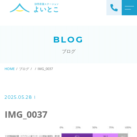
トップページ
スタッフ
BLOG
ステーションについて
お知らせ
ブログ
サービスについて
ブログ
訪問看護の流れ
HOME
ブログ
IMG_0037
公開情報
ステーションの特徴
アクセス
ご利用料金
2025.05.28
理念と基本方針
掲示事項
IMG_0037