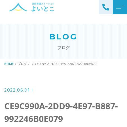
トップページ
スタッフ
BLOG
ステーションについて
お知らせ
ブログ
サービスについて
ブログ
訪問看護の流れ
HOME
ブログ
CE9C990A-2DD9-4E97-B887-992246B0E079
公開情報
ステーションの特徴
アクセス
ご利用料金
2022.06.01
理念と基本方針
掲示事項
CE9C990A-2DD9-4E97-B887-
992246B0E079