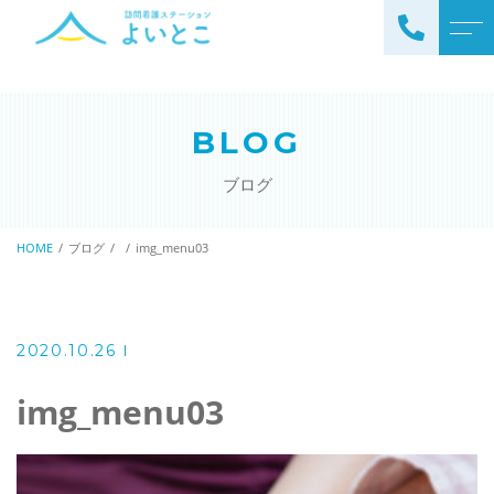
トップページ
スタッフ
BLOG
ステーションについて
お知らせ
ブログ
サービスについて
ブログ
訪問看護の流れ
HOME
ブログ
img_menu03
公開情報
ステーションの特徴
アクセス
ご利用料金
2020.10.26
理念と基本方針
掲示事項
img_menu03