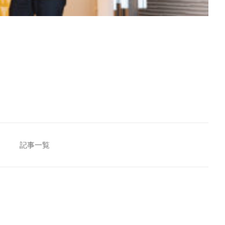
査の結果
[addtoany]
記事一覧