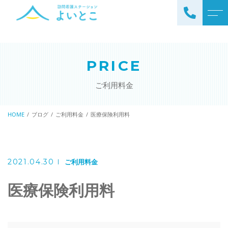
トップページ
スタッフ
PRICE
ステーションについて
お知らせ
ご利用料金
サービスについて
ブログ
訪問看護の流れ
HOME
ブログ
ご利用料金
医療保険利用料
公開情報
ステーションの特徴
アクセス
ご利用料金
2021.04.30
ご利用料金
理念と基本方針
掲示事項
医療保険利用料